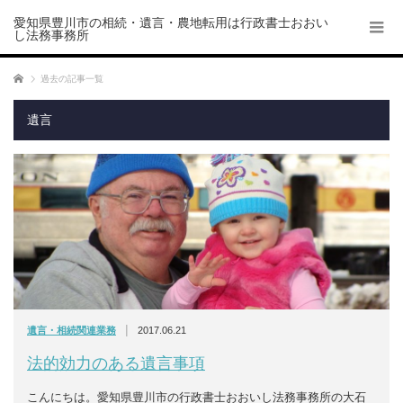
愛知県豊川市の相続・遺言・農地転用は行政書士おおい
し法務事務所
ホーム
過去の記事一覧
遺言
|
遺言・相続関連業務
2017.06.21
法的効力のある遺言事項
こんにちは。愛知県豊川市の行政書士おおいし法務事務所の大石