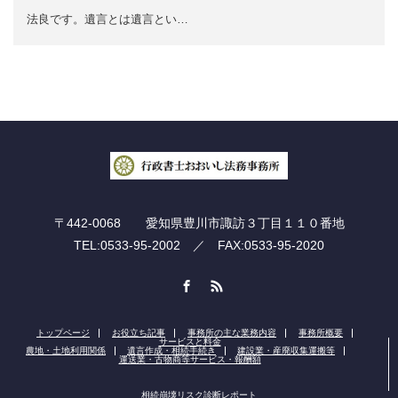
法良です。遺言とは遺言とい…
〒442-0068 愛知県豊川市諏訪３丁目１１０番地
TEL:0533-95-2002 ／ FAX:0533-95-2020
Facebook
RSS
トップページ
お役立ち記事
事務所の主な業務内容
事務所概要
サービスと料金
農地・土地利用関係
遺言作成・相続手続き
建設業・産廃収集運搬等
運送業・古物商等サービス・報酬額
相続崩壊リスク診断レポート