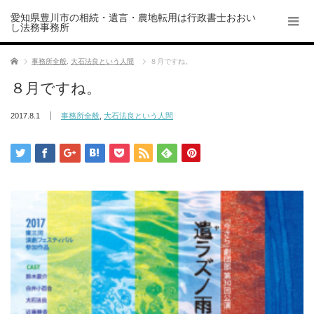
愛知県豊川市の相続・遺言・農地転用は行政書士おおい
し法務事務所
ホーム
事務所全般
,
大石法良という人間
８月ですね。
８月ですね。
2017.8.1
事務所全般
,
大石法良という人間