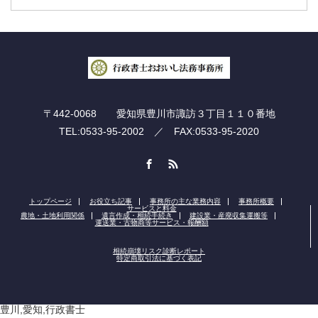
〒442-0068 愛知県豊川市諏訪３丁目１１０番地
TEL:0533-95-2002 ／ FAX:0533-95-2020
Facebook
RSS
トップページ
お役立ち記事
事務所の主な業務内容
事務所概要
サービスと料金
農地・土地利用関係
遺言作成・相続手続き
建設業・産廃収集運搬等
運送業・古物商等サービス・報酬額
相続崩壊リスク診断レポート
特定商取引法に基づく表記
豊川,愛知,行政書士