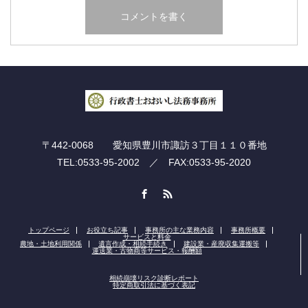
〒442-0068 愛知県豊川市諏訪３丁目１１０番地
TEL:0533-95-2002 ／ FAX:0533-95-2020
Facebook
RSS
トップページ
お役立ち記事
事務所の主な業務内容
事務所概要
サービスと料金
農地・土地利用関係
遺言作成・相続手続き
建設業・産廃収集運搬等
運送業・古物商等サービス・報酬額
相続崩壊リスク診断レポート
特定商取引法に基づく表記