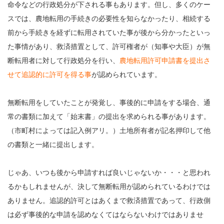
命令などの行政処分が下される事もあります。但し、多くのケー
スでは、農地転用の手続きの必要性を知らなかったり、相続する
前から手続きを経ずに転用されていた事が後から分かったといっ
た事情があり、救済措置として、許可権者が（知事や大臣）が無
断転用者に対して行政処分を行い、
農地転用許可申請書を提出さ
せて追認的に許可を得る事
が認められています。
無断転用をしていたことが発覚し、事後的に申請をする場合、通
常の書類に加えて「始末書」の提出を求められる事があります。
（市町村によっては記入例アリ。）土地所有者が記名押印して他
の書類と一緒に提出します。
じゃあ、いつも後から申請すれば良いじゃないか・・・と思われ
るかもしれませんが、決して無断転用が認められているわけでは
ありません。追認的許可とはあくまで救済措置であって、行政側
は必ず事後的な申請を認めなくてはならないわけではありませ