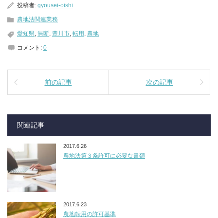
投稿者:
gyousei-oishi
農地法関連業務
愛知県
,
無断
,
豊川市
,
転用
,
農地
コメント:
0
前の記事
次の記事
関連記事
2017.6.26
農地法第３条許可に必要な書類
2017.6.23
農地転用の許可基準